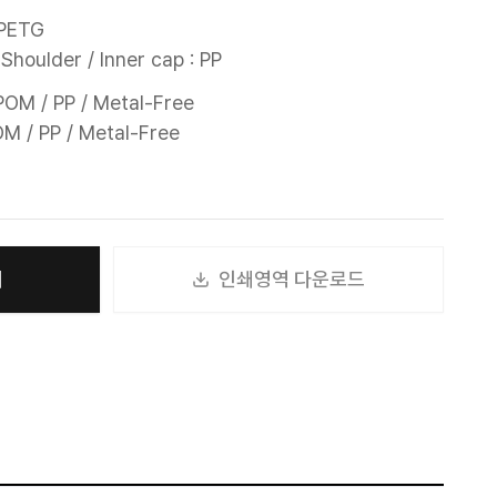
PETG

Shoulder / Inner cap : PP
POM / PP / Metal-Free

POM / PP / Metal-Free
기
인쇄영역 다운로드