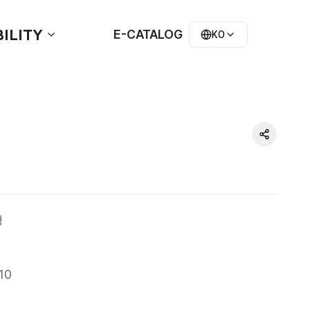
ILITY
E-CATALOG
KO
형
10