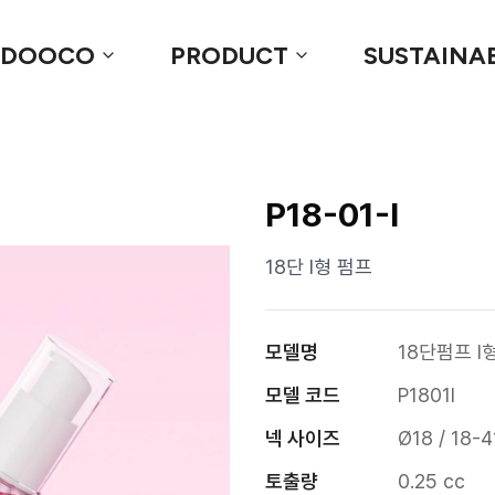
 DOOCO
PRODUCT
SUSTAINAB
P18-01-I
18단 I형 펌프
모델명
18단펌프 I
모델 코드
P1801I
넥 사이즈
Ø18 / 18-4
토출량
0.25 cc