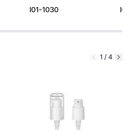
I01-1030
I01-
1
/
4