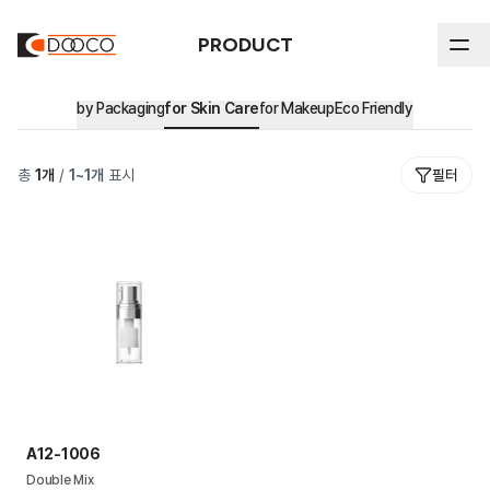
PRODUCT
by Packaging
for Skin Care
for Makeup
Eco Friendly
ABOUT DOOCO
총
1
개
/
1
~
1
개
표시
필터
Product
인하우스 공정 프로세스
연혁
by Packaging
전체
Sustainability
인증 및 지식재산권
Stick
by Market
지속가능성 보고 및 인증 자료
Airless
주요고객사
Eco Friendly
윤리 경영
Blow
환경 경영
Cream Jar
A12-1006
Tube
Double Mix