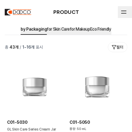
PRODUCT
by Packaging
for Skin Care
for Makeup
Eco Friendly
ABOUT DOOCO
총
43
개
/
1
~
16
개
표시
필터
Product
인하우스 공정 프로세스
연혁
by Packaging
전체
Sustainability
인증 및 지식재산권
Stick
by Market
지속가능성 보고 및 인증 자료
Airless
주요고객사
Eco Friendly
윤리 경영
Blow
환경 경영
Cream Jar
C01-5030
C01-5050
Tube
용량
:
50
mL
GL Skin Care Series Cream Jar