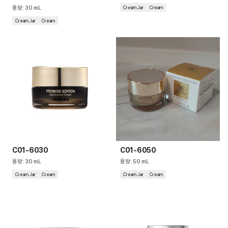
용량
:
30
mL
Cream Jar
Cream
Cushion
Cream Jar
Cream
Special
Pump
Dropper
Etc
C01-6030
C01-6050
용량
:
30
mL
용량
:
50
mL
Cream Jar
Cream
Cream Jar
Cream