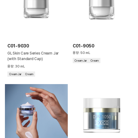
C01-9030
C01-9050
용량
:
50
mL
GL Skin Care Series Cream Jar
(with Standard Cap)
Cream Jar
Cream
용량
:
30
mL
Cream Jar
Cream