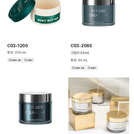
C03-1200
C03-2065
용량
:
200
mL
크림자 65ml
Cream Jar
Cream
용량
:
65
mL
Cream Jar
Cream